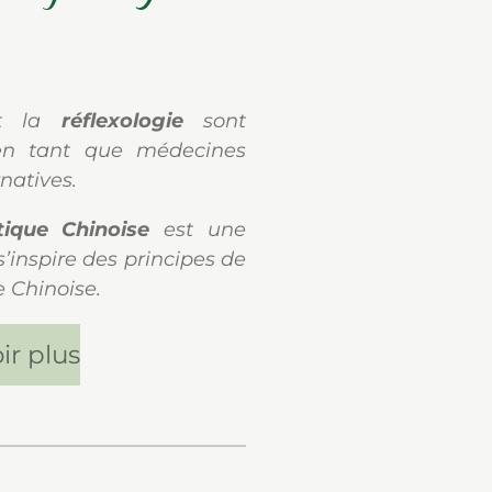
t la
réflexologie
sont
n tant que médecines
natives.
tique Chinoise
est une
s’inspire des principes de
e Chinoise.
ir plus