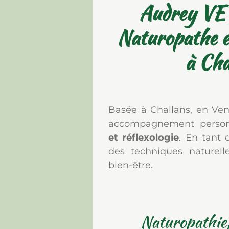
Audrey V
N
aturopathe e
à Cha
Basée à Challans, en Ven
accompagnement perso
et réflexologie
. En tant 
des techniques naturell
bien-être.
Naturopathie,