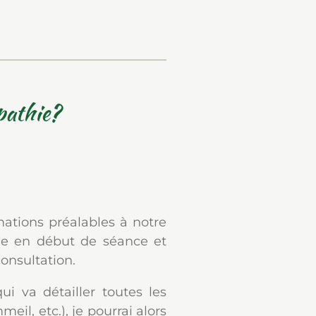
pathie?
mations préalables à notre
le en début de séance et
consultation.
i va détailler toutes les
eil, etc.), je pourrai alors