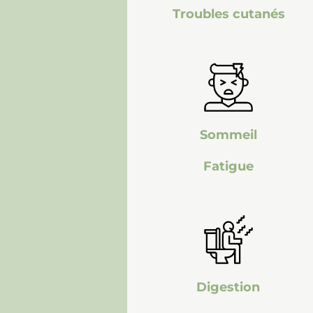
Troubles cutanés
Sommeil
Fatigue
Digestion